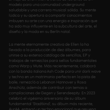
modelo para una comunidad underground
saludable y una carrera musical sólida. Su mente
lúdica y su apertura a compartir conocimientos
imbuyen su arte con una energía e inspiración que
ha sido muy influyente en la subcultura del arte, el
diseño y la moda en su Berlín natal.
La mente eternamente creativa de Ellen la ha
llevado a la producción de diez álbumes, para
unirse a su extenso catálogo de sencillos, EP y
trabajos de remezclas para sellos fundamentales
como Warp y Mute. Más recientemente, colaboró
con la banda italiana Ash Code para unir dark wave
y techno en un matrimonio perfecto en la pista de
baile, remezcló a Lebanon Hannover y Rosa
Anschütz, además de contribuir con temas a
compilaciones de Gegen y Serendeepity. En 2023
celebró el vigésimo aniversario de su álbum
fundamental ‘Stadtkind’; su álbum más reciente,
AurAA, entregó un techno emocional que resuena