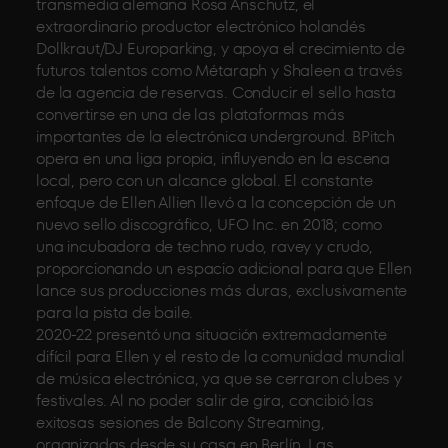
transmedia alemana Rosa Anschütz, el
extraordinario productor electrónico holandés
Dollkraut/DJ Europarking, y apoya el crecimiento de
futuros talentos como Métaraph y Shaleen a través
de la agencia de reservas. Conducir el sello hasta
convertirse en una de las plataformas más
importantes de la electrónica underground. BPitch
opera en una liga propia, influyendo en la escena
local, pero con un alcance global. El constante
enfoque de Ellen Allien llevó a la concepción de un
nuevo sello discográfico, UFO Inc. en 2018; como
una incubadora de techno rudo, ravey y crudo,
proporcionando un espacio adicional para que Ellen
lance sus producciones más duras, exclusivamente
para la pista de baile.
2020-22 presentó una situación extremadamente
difícil para Ellen y el resto de la comunidad mundial
de música electrónica, ya que se cerraron clubes y
festivales. Al no poder salir de gira, concibió las
exitosas sesiones de Balcony Streaming,
organizadas desde su casa en Berlín. Las