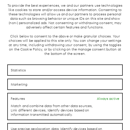
To provide the best experiences, we and our partners use technologies
like cookies to store and/or access device information. Consenting to
these technologies will allow us and our partners to process personal
CHAMARTÍN TRAIN STATION,
data such as browsing behavior or unique IDs on this site and show
(non-) personalized ads. Not consenting or withdrawing consent, may
MADRID
adversely affect certain features and functions.
First Floor s/n. 28036. Madrid..
Click below to consent to the above or make granular choices. Your
choices will be applied to this site only. You can change your settings
at any time, including withdrawing your consent, by using the toggles
on the Cookie Policy, or by clicking on the manage consent button at
the bottom of the screen.
MADRID
LOCAL TRAIN
BUS STATION
TAXI ST
UNDERGROUND
AND AVE
Statistics
Marketing
Features
Always active
Match and combine data from other data sources,
Link different devices, Identify devices based on
HOW TO REACH US
HOW TO REACH US
information transmitted automatically.
CONTACTO
CONTACTO
Use precise geolocation data, Identify devices based on