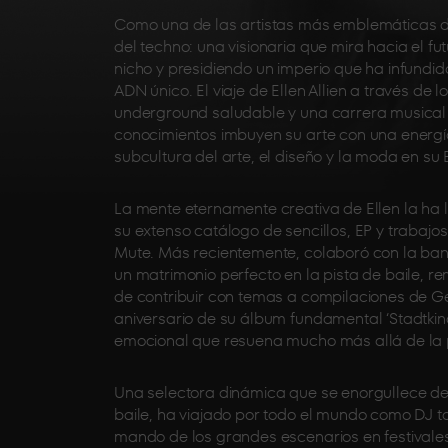
Como una de las artistas más emblemáticas de s
del techno: una visionaria que mira hacia el f
nicho y presidiendo un imperio que ha infundido
ADN único. El viaje de Ellen Allien a través d
underground saludable y una carrera musical s
conocimientos imbuyen su arte con una energía
subcultura del arte, el diseño y la moda en su B
La mente eternamente creativa de Ellen la ha 
su extenso catálogo de sencillos, EP y traba
Mute. Más recientemente, colaboró con la ban
un matrimonio perfecto en la pista de baile,
de contribuir con temas a compilaciones de Ge
aniversario de su álbum fundamental ‘Stadtkin
emocional que resuena mucho más allá de la p
Una selectora dinámica que se enorgullece de 
baile, ha viajado por todo el mundo como DJ to
mando de los grandes escenarios en festivale