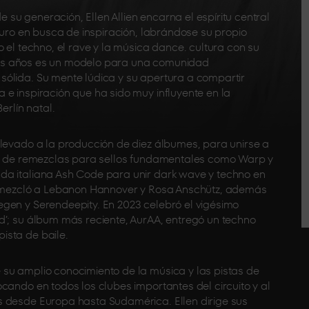
u generación, Ellen Allien encarna el espíritu central
uturo en busca de inspiración, labrándose su propio
 el techno, el rave y la música dance. cultura con su
e los años es un modelo para una comunidad
ólida. Su mente lúdica y su apertura a compartir
 e inspiración que ha sido muy influyente en la
erlín natal.
llevado a la producción de diez álbumes, para unirse a
jos de remezclas para sellos fundamentales como Warp y
da italiana Ash Code para unir dark wave y techno en
 remezcló a Lebanon Hannover y Rosa Anschütz, además
gen y Serendeepity. En 2023 celebró el vigésimo
d’; su álbum más reciente, AurAA, entregó un techno
ista de baile.
su amplio conocimiento de la música y las pistas de
cando en todos los clubes importantes del circuito y al
s desde Europa hasta Sudamérica. Ellen dirige sus