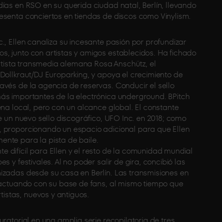
ías en RSO en su querida ciudad natal, Berlín, llevando
esenta conciertos en tiendas de discos como Vinylism.
., Ellen canaliza su incesante pasión por profundizar
, junto con artistas y amigos establecidos. Ha fichado
 artista transmedia alemana Rosa Anschütz, el
Dollkraut/DJ Europarking, y apoya el crecimiento de
avés de la agencia de reservas. Conducir el sello
ás importantes de la electrónica underground. BPitch
ena local, pero con un alcance global. El constante
e un nuevo sello discográfico, UFO Inc. en 2018; como
, proporcionando un espacio adicional para que Ellen
nte para la pista de baile.
 difícil para Ellen y el resto de la comunidad mundial
 y festivales. Al no poder salir de gira, concibió las
izadas desde su casa en Berlín. Las transmisiones en
eractuando con su base de fans, al mismo tiempo que
stas, nuevos y antiguos.
ratorial en una amplia serie recopilatoria de tres