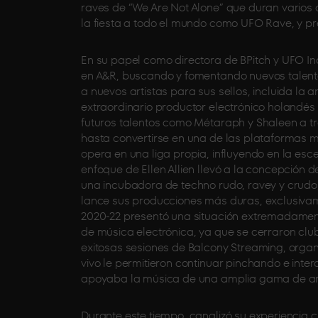
raves de “We Are Not Alone” que duran varios d
la fiesta a todo el mundo como UFO Rave, y pr
En su papel como directora de BPitch y UFO Inc
en A&R, buscando y fomentando nuevos talentos
a nuevos artistas para sus sellos, incluida la
extraordinario productor electrónico holandés 
futuros talentos como Métaraph y Shaleen a tr
hasta convertirse en una de las plataformas m
opera en una liga propia, influyendo en la esc
enfoque de Ellen Allien llevó a la concepción d
una incubadora de techno rudo, ravey y crudo
lance sus producciones más duras, exclusivame
2020-22 presentó una situación extremadamente
de música electrónica, ya que se cerraron clubes
exitosas sesiones de Balcony Streaming, organ
vivo le permitieron continuar pinchando e int
apoyaba la música de una amplia gama de arti
Durante este tiempo, canalizó su experiencia cu