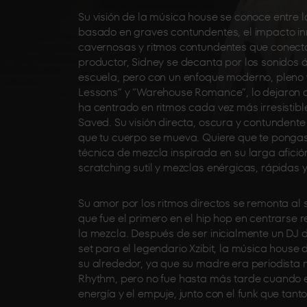
Su visión de la música house se conoce entre l
basado en graves contundentes, el impacto in
cavernosas y ritmos contundentes que conect
productor, Sidney se decanta por los sonidos ás
escuela, pero con un enfoque moderno, pleno 
Lessons” y “Warehouse Romance”, lo dejaron cla
ha centrado en ritmos cada vez más irresistibl
Saved. Su visión directa, oscura y contundente 
que tu cuerpo se mueva. Quiere que te pongas a 
técnica de mezcla inspirada en su larga afición
scratching sutil y mezclas enérgicas, rápidas
Su amor por los ritmos directos se remonta al
que fue el primero en el hip hop en centrarse 
la mezcla. Después de ser inicialmente un DJ
set para el legendario Xzibit, la música house 
su alrededor, ya que su madre era periodista 
Rhythm, pero no fue hasta más tarde cuando 
energía y el empuje, junto con el funk que tant