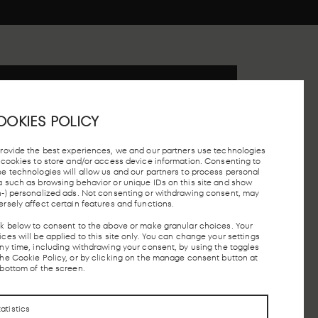
 STATION, MADRID
OOKIES POLICY
provide the best experiences, we and our partners use technologies
e cookies to store and/or access device information. Consenting to
se technologies will allow us and our partners to process personal
a such as browsing behavior or unique IDs on this site and show
n-) personalized ads. Not consenting or withdrawing consent, may
N
TAXI STOP
FREE PARKING
MADRID
L
ersely affect certain features and functions.
UNDERGROUND
ck below to consent to the above or make granular choices. Your
ces will be applied to this site only. You can change your settings
any time, including withdrawing your consent, by using the toggles
the Cookie Policy, or by clicking on the manage consent button at
CONTACTO
CONTACTO
 bottom of the screen.
tatistics