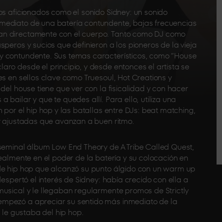
os aficionados como el sonido Sidney: un sonido
mediato de una batería contundente, bajas frecuencias
an directamente con el cuerpo. Tanto como DJ como
peros y sucios que definieron a los pioneros de la vieja
y contundente. Sus temas característicos, como “House
ro desde el principio, y desde entonces el artista se
es en sellos clave como Truesoul, Hot Creations y
del house tiene que ver con la fisicalidad y con hacer
bailar y que te quedes allí. Para ello, utiliza una
 por el hip hop y las batallas entre DJs: beat matching,
 y ajustadas que avanzan a buen ritmo.
 seminal álbum Low End Theory de A Tribe Called Quest,
realmente en el poder de la batería y su colocación en
 de hip hop que alcanzó su punto álgido con un warm up
despertó el interés de Sidney: había crecido con ella a
musical y le llegaban regularmente promos de Strictly
empezó a apreciar su sentido más inmediato de la
o le gustaba del hip hop.