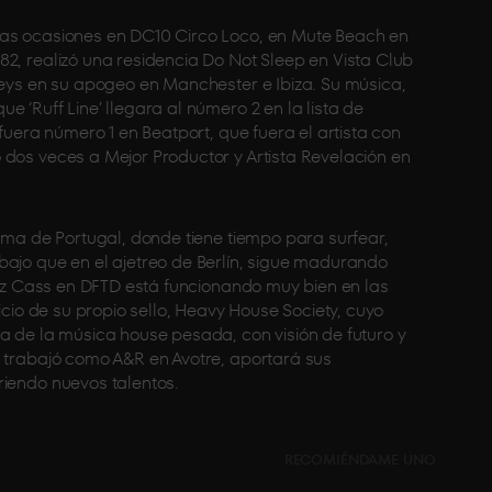
sas ocasiones en DC10 Circo Loco, en Mute Beach en
2, realizó una residencia Do Not Sleep en Vista Club
keys en su apogeo en Manchester e Ibiza. Su música,
 ‘Ruff Line’ llegara al número 2 en la lista de
 fuera número 1 en Beatport, que fuera el artista con
 dos veces a Mejor Productor y Artista Revelación en
lima de Portugal, donde tiene tiempo para surfear,
bajo que en el ajetreo de Berlín, sigue madurando
 Liz Cass en DFTD está funcionando muy bien en las
nicio de su propio sello, Heavy House Society, cuyo
a de la música house pesada, con visión de futuro y
s trabajó como A&R en Avotre, aportará sus
riendo nuevos talentos.
RECOMIÉNDAME UNO