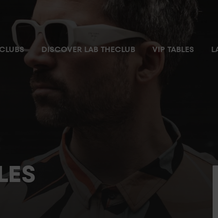
CLUBS
DISCOVER LAB THECLUB
VIP TABLES
L
LES