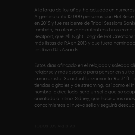
A lo largo de los años, ha actuado en numero
Argentina ante 10.000 personas con Hot Since 8
en 2015 y fue residente de Tribal Sessions San
también, ha alcanzado auténticos hitos como que
Beatport, que ‘All Night Long’ de Hot Creations
más listas de RA en 2013 y que fuera nominado
los Ibiza DJs Awards
Estos días afincado en el relajado y soleado c
relajarse y más espacio para pensar en su tra
como artista. Su actual lanzamiento ‘Rush’ ft.
tiendas digitales y de streaming, así como el i
nombre lo dice todo: será un sello que se ocup
orientada al ritmo. Sidney, que hace unos año
conocimientos al nuevo sello y seguirá descub
TODOS LOS ARTISTAS