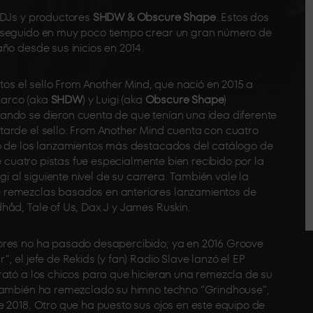
 DJs y productores
SHDW & Obscure Shape
. Estos dos
onseguido en muy poco tiempo crear un gran número de
ño desde sus inicios en 2014.
tos el sello From Another Mind, que nació en 2015 a
 Marco (aka
SHDW
) y Luigi (aka
Obscure Shape
)
ando se dieron cuenta de que tenían una idea diferente
arde el sello. From Another Mind cuenta con cuatro
no de los lanzamientos más destacados del catálogo de
de cuatro pistas fue especialmente bien recibido por la
gi al siguiente nivel de su carrera. También vale la
 remezclas basados en anteriores lanzamientos de
håd, Tale of Us, Dax J y James Ruskin.
ores no ha pasado desapercibido; ya en 2016 Groove
 el jefe de Rekids (y fan) Radio Slave lanzó el EP
rató a los chicos para que hicieran una remezcla de su
 también ha remezclado su himno techno “Grindhouse”,
e 2018. Otro que ha puesto sus ojos en este equipo de