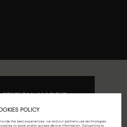
 STATION, MADRID
OOKIES POLICY
provide the best experiences, we and our partners use technologies
e cookies to store and/or access device information. Consenting to