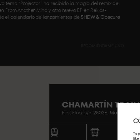
uyo tema “Projector” ha recibido la magia del remix de
en From Another Mind y otro nuevo EP en Rekids-
do el calendario de lanzamientos de
SHDW & Obscure
RECOMIÉNDAME UNO
CHAMARTÍN TRAIN
First Floor s/n. 28036. Madrid..
C
To 
lik