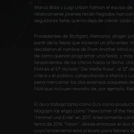
Marco Bläsi y Luigi Urban forman el equipo de
relativamente jóvenes recién llegados han c
seguidores fieles que no deja de crecer cada a
Procedentes de Stuttgart, Alemania, dirigen jun
partir de la fiesta que iniciaron un año antes.
decidieron el nombre de From Another Mind cu
de cómo querían programar una fiesta, y más t
lanzamientos de los chicos hasta la fecha. U
FAM es el EP titulado “Die Weiße Rose”, el 12″ 
crítica y el público, catapultando a Marco y Lui
pena mencionar los dos extensos paquetes de
FAM que incluyen reworks de, por ejemplo, Rød
El duro trabajo tanto como DJ’s como product
Magazin los eligió como “Newcomer of the Year”,
“Himmel und Erde” en 2017. Anteriormente cont
tema de 2016 “Vision”, desde entonces el dúo
cuyo lanzamiento está previsto para febrero d