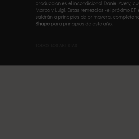
producción es el incondicional Daniel Avery, c
Marco y Luigi. Estas remezclas -el próximo EP 
saldrán a principios de primavera, completan
Shape
para principios de este año.
TODOS LOS ARTISTAS