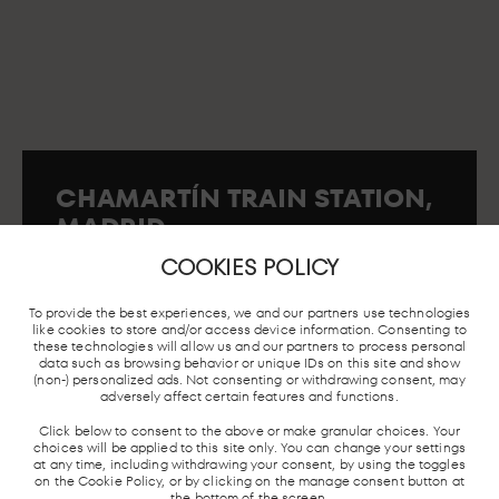
CHAMARTÍN TRAIN STATION,
MADRID
First Floor s/n. 28036. Madrid..
COOKIES POLICY
To provide the best experiences, we and our partners use technologies
like cookies to store and/or access device information. Consenting to
these technologies will allow us and our partners to process personal
ING
MADRID
LOCAL TRAIN
BUS STATION
data such as browsing behavior or unique IDs on this site and show
UNDERGROUND
AND AVE
(non-) personalized ads. Not consenting or withdrawing consent, may
adversely affect certain features and functions.
Click below to consent to the above or make granular choices. Your
choices will be applied to this site only. You can change your settings
at any time, including withdrawing your consent, by using the toggles
on the Cookie Policy, or by clicking on the manage consent button at
the bottom of the screen.