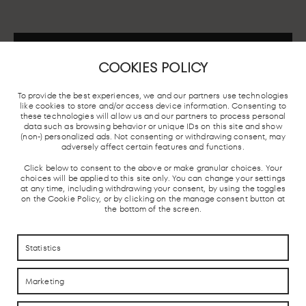
CHAMARTÍN TRAIN STATION,
COOKIES POLICY
MADRID
First Floor s/n. 28036. Madrid..
To provide the best experiences, we and our partners use technologies
like cookies to store and/or access device information. Consenting to
these technologies will allow us and our partners to process personal
data such as browsing behavior or unique IDs on this site and show
(non-) personalized ads. Not consenting or withdrawing consent, may
adversely affect certain features and functions.
ADRID
LOCAL TRAIN
BUS STATION
TAXI STOP
Click below to consent to the above or make granular choices. Your
NDERGROUND
AND AVE
choices will be applied to this site only. You can change your settings
at any time, including withdrawing your consent, by using the toggles
on the Cookie Policy, or by clicking on the manage consent button at
the bottom of the screen.
Statistics
Marketing
HOW TO REACH US
HOW TO REACH US