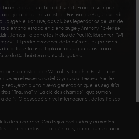
ha en el cielo, un chico del sur de Francia siempre
ica y de baile. Tras asistir al Festival de Sziget cuando
a Rouge y el Bar Live, dos clubes legendarios del sur de
ista alemana estaba en pleno auge y Anthony Favier se
n, James Holden o los inicios de Paul Kalkbrenner: “Mi
mpos”. El poder evocador de la música, las patadas
 de baile: este es el triple enfoque que le inspirará
fase de DJ, habitualmente obligatoria.
er con su amistad con Worakls y Joachim Pastor, con
ntos en el escenario del Olympia al Festival Vieilles
 y sedujeron a una nueva generación que les seguiría
éxitos “Trauma” y “La clé des champs”, que suman
era de NTO despegó a nivel internacional: de los Países
dá…
ítulo de su carrera. Con bajos profundos y armonías
odías para hacerlas brillar aún más, como si emergieran