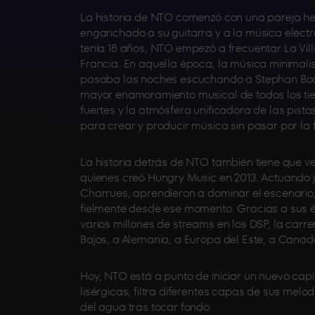
La historia de NTO comenzó con una pareja hec
enganchado a su guitarra y a la música electrón
tenía 18 años, NTO empezó a frecuentar La Vill
Francia. En aquella época, la música minimal
pasaba las noches escuchando a Stephan Bodzi
mayor enamoramiento musical de todos los tie
fuertes y la atmósfera unificadora de las pistas
para crear y producir música sin pasar por la 
La historia detrás de NTO también tiene que v
quienes creó Hungry Music en 2013. Actuando ju
Charrues, aprendieron a dominar el escenario,
fielmente desde ese momento. Gracias a sus 
varios millones de streams en los DSP, la carr
Bajos, a Alemania, a Europa del Este, a Cana
Hoy, NTO está a punto de iniciar un nuevo cap
lisérgicas, filtra diferentes capas de sus mel
del agua tras tocar fondo.