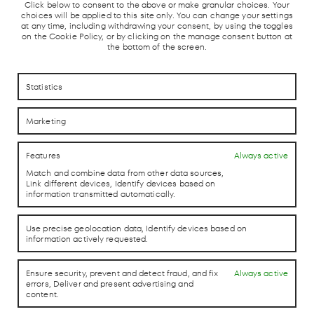
Click below to consent to the above or make granular choices. Your
choices will be applied to this site only. You can change your settings
at any time, including withdrawing your consent, by using the toggles
on the Cookie Policy, or by clicking on the manage consent button at
the bottom of the screen.
MADRID
LOCAL TRAIN
BUS STATION
TAXI STO
UNDERGROUND
AND AVE
Statistics
Marketing
Features
Always active
Match and combine data from other data sources,
Link different devices, Identify devices based on
HOW TO REACH US
HOW TO REACH US
information transmitted automatically.
CONTACTO
CONTACTO
Use precise geolocation data, Identify devices based on
information actively requested.
Ensure security, prevent and detect fraud, and fix
Always active
LAB theCLUB
errors, Deliver and present advertising and
content.