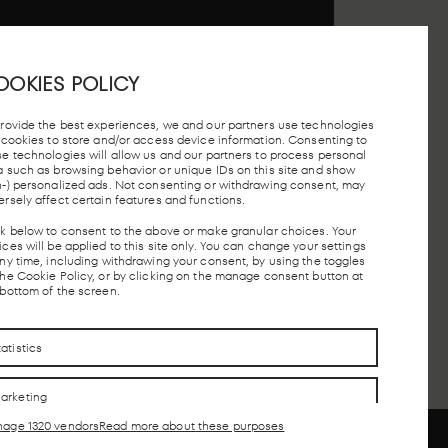
 STATION, MADRID
OOKIES POLICY
provide the best experiences, we and our partners use technologies
e cookies to store and/or access device information. Consenting to
se technologies will allow us and our partners to process personal
a such as browsing behavior or unique IDs on this site and show
ON
TAXI STOP
FREE PARKING
MADRID
n-) personalized ads. Not consenting or withdrawing consent, may
UNDERGROUND
ersely affect certain features and functions.
ck below to consent to the above or make granular choices. Your
ces will be applied to this site only. You can change your settings
any time, including withdrawing your consent, by using the toggles
CONTACTO
CONTACTO
the Cookie Policy, or by clicking on the manage consent button at
 bottom of the screen.
tatistics
arketing
age 1320 vendors
Read more about these purposes
eatures
Always active