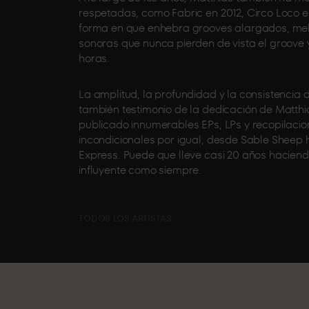
respetadas, como Fabric en 2012, Circo Loco en
forma en que enhebra grooves alargados, melod
sonoras que nunca pierden de vista el groove
horas.
La amplitud, la profundidad y la consistencia 
también testimonio de la dedicación de Matthi
publicado innumerables EPs, LPs y recopilacio
incondicionales por igual, desde Sable Sheep 
Express. Puede que lleve casi 20 años haciend
influyente como siempre.
TODOS LOS ARTISTAS