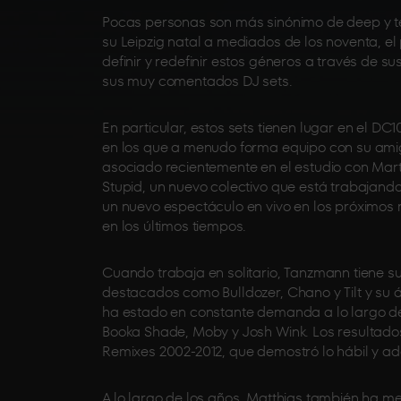
Pocas personas son más sinónimo de deep y 
su Leipzig natal a mediados de los noventa, el 
definir y redefinir estos géneros a través de s
sus muy comentados DJ sets.
En particular, estos sets tienen lugar en el DC
en los que a menudo forma equipo con su amig
asociado recientemente en el estudio con Marti
Stupid, un nuevo colectivo que está trabajand
un nuevo espectáculo en vivo en los próximos
en los últimos tiempos.
Cuando trabaja en solitario, Tanzmann tiene 
destacados como Bulldozer, Chano y Tilt y su
ha estado en constante demanda a lo largo de
Booka Shade, Moby y Josh Wink. Los resultado
Remixes 2002-2012, que demostró lo hábil y a
A lo largo de los años, Matthias también ha 