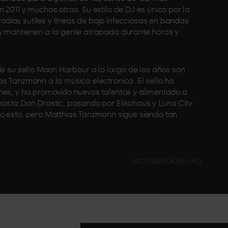
 2011 y muchas otras. Su estilo de DJ es único por la
ías sutiles y líneas de bajo infecciosas en bandas
 y mantienen a la gente atrapada durante horas y
de su sello Moon Harbour a lo largo de los años son
as Tanzmann a la música electrónica. El sello ha
nes, y ha promovido nuevos talentos y alimentado a
hasta Dan Drastic, pasando por Ekkohaus y Luna City
o esto, pero Matthias Tanzmann sigue siendo tan
RECOMIÉNDAME UNO