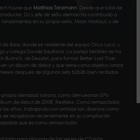
tech house que
Matthias Tanzmann
. Desde que salió de
productor, DJ y jefe de sello alemán ha contribuido a
us lanzamientos en su propio sello, Moon Harbour, y de
10 de Ibiza, donde es residente del equipo Circo Loco, y
o y colega Davide Squillace. La pareja también se ha
n Buttrich, de Desolat, para formar Better Lost Than
o en un álbum de debut y que tiene como objetivo lanzar
 meses después de algunos sets b2b2b bien recibidos
su propia identidad sonora, como demuestran EPs
 álbum de debut de 2008, Restless. Como remezclador,
 los años, trabajando con artistas tan diversos como
s se recopilaron recientemente en su compilación
daptable que es como remezclador.
mezclado para algunas de las series de CD más