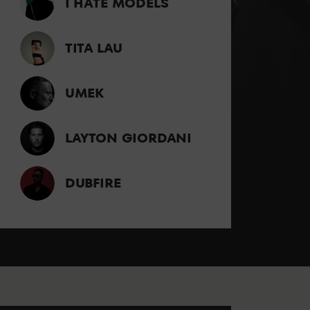
I HATE MODELS
TITA LAU
UMEK
LAYTON GIORDANI
DUBFIRE