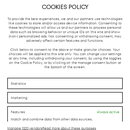
COOKIES POLICY
To provide the best experiences, we and our partners use technologies
MADRID
LOCAL TRAIN
BUS STATION
TAXI 
UNDERGROUND
AND AVE
like cookies to store and/or access device information. Consenting to
these technologies will allow us and our partners to process personal
data such as browsing behavior or unique IDs on this site and show
(non-) personalized ads. Not consenting or withdrawing consent, may
adversely affect certain features and functions.
Click below to consent to the above or make granular choices. Your
choices will be applied to this site only. You can change your settings
at any time, including withdrawing your consent, by using the toggles
on the Cookie Policy, or by clicking on the manage consent button at
the bottom of the screen.
HOW TO REACH US
HOW TO REACH US
Statistics
CONTACTO
CONTACTO
Marketing
LAB theCLUB
Features
Always active
Match and combine data from other data sources,
Link different devices, Identify devices based on
information transmitted automatically.
Manage 1320 vendors
Read more about these purposes