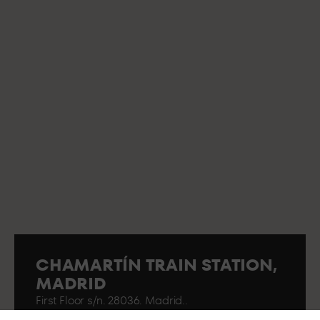
CHAMARTÍN TRAIN STATION,
MADRID
First Floor s/n. 28036. Madrid..