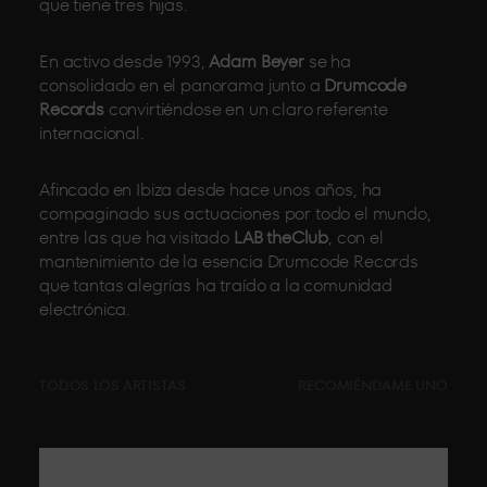
que tiene tres hijas.
En activo desde 1993,
Adam Beyer
se ha
consolidado en el panorama junto a
Drumcode
Records
convirtiéndose en un claro referente
internacional.
Afincado en Ibiza desde hace unos años, ha
compaginado sus actuaciones por todo el mundo,
entre las que ha visitado
LAB theClub
, con el
mantenimiento de la esencia Drumcode Records
que tantas alegrías ha traído a la comunidad
electrónica.
TODOS LOS ARTISTAS
RECOMIÉNDAME UNO