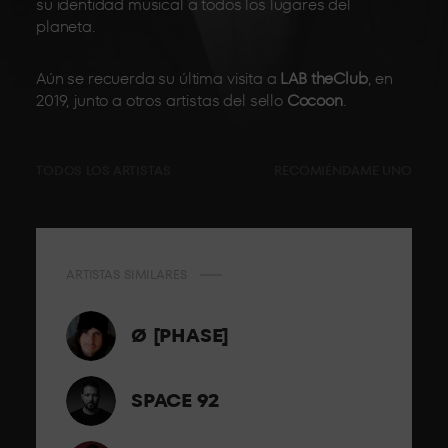
su identidad musical a todos los lugares del
planeta.
Aún se recuerda su última visita a
LAB theClub
, en
2019, junto a otros artistas del sello
Cocoon
.
TODOS LOS ARTISTAS
RECOMIÉNDAME UNO
ARTISTAS SIMILARES
Ø [PHASE]
SPACE 92