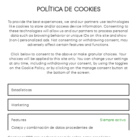
POLÍTICA DE COOKIES
METRO DE
TREN
ESTACIÓN
PARADA
MADRID
CERCANÍAS
AUTOBUSES
TAXIS
To provide the best experiences, we and our partners use technologies
Y AVE
like cookies to store and/or access device information. Consenting to
these technologies will allow us and our partners to process personal
data such as browsing behavior or unique IDs on this site and show
(non-) personalized ads. Not consenting or withdrawing consent, may
adversely affect certain features and functions.
Click below to consent to the above or make granular choices. Your
choices will be applied to this site only. You can change your settings
at any time, including withdrawing your consent, by using the toggles
on the Cookie Policy, or by clicking on the manage consent button at
the bottom of the screen.
CÓMO LLEGAR
CÓMO LLEGAR
CONTACTO
CONTACTO
Estadísticas
Marketing
LAB theCLUB
Features
Siempre activo
Cotejo y combinación de datos procedentes de
otras fuentes de información, Vincular diferentes
dispositivos, Identificación de dispositivos en