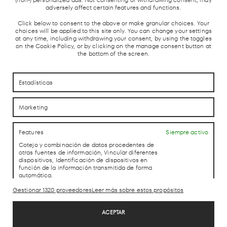
Y AVE
adversely affect certain features and functions.
Click below to consent to the above or make granular choices. Your
choices will be applied to this site only. You can change your settings
at any time, including withdrawing your consent, by using the toggles
on the Cookie Policy, or by clicking on the manage consent button at
the bottom of the screen.
CÓMO LLEGAR
CÓMO LLEGAR
Estadísticas
Marketing
CONTACTO
CONTACTO
Features
Siempre activo
Cotejo y combinación de datos procedentes de
LAB theCLUB
otras fuentes de información, Vincular diferentes
dispositivos, Identificación de dispositivos en
función de la información transmitida de forma
automática.
Gestionar 1320 proveedores
Leer más sobre estos propósitos
Aviso Legal
Utilizar datos de localización geográfica precisa, Identificar los
Política de Privacidad
dispositivos en función de la información solicitada
ACEPTAR
Política de cookies
activamente.
Trabaja con nosotros