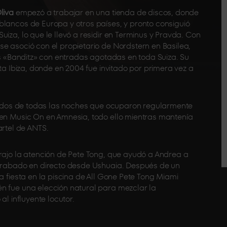
liva
empezó a trabajar en una tienda de discos, donde
blancos de Europa y otros países, y pronto consiguió
iza, lo que le llevó a residir en Terminus y Pravda. Con
e asoció con el propietario de Nordstern en Basilea,
tas «Banditz» con entradas agotadas en toda Suiza. Su
sta Ibiza, donde en 2004 fue invitado por primera vez a
vitados de todas las noches que ocuparon regularmente
 en Music On en Amnesia, todo ello mientras mantenía
tel de ANTS.
trajo la atención de Pete Tong, que ayudó a Andrea a
 grabado en directo desde Ushuaia. Después de un
a fiesta en la piscina de All Gone Pete Tong Miami
n fue una elección natural para mezclar la
al influyente locutor.