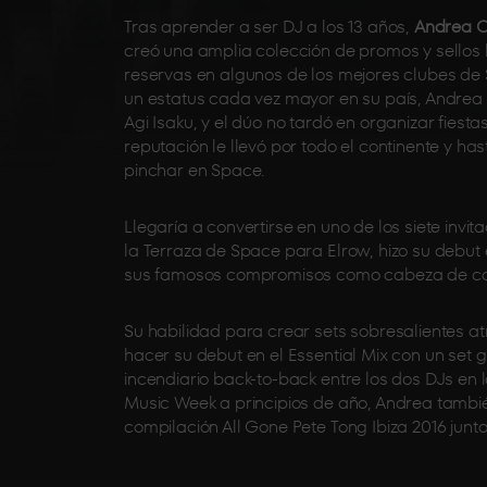
Tras aprender a ser DJ a los 13 años,
Andrea O
creó una amplia colección de promos y sellos 
reservas en algunos de los mejores clubes de Su
un estatus cada vez mayor en su país, Andrea s
Agi Isaku, y el dúo no tardó en organizar fies
reputación le llevó por todo el continente y ha
pinchar en Space.
Llegaría a convertirse en uno de los siete in
la Terraza de Space para Elrow, hizo su debut
sus famosos compromisos como cabeza de car
Su habilidad para crear sets sobresalientes a
hacer su debut en el Essential Mix con un set
incendiario back-to-back entre los dos DJs en l
Music Week a principios de año, Andrea tambié
compilación All Gone Pete Tong Ibiza 2016 junto 