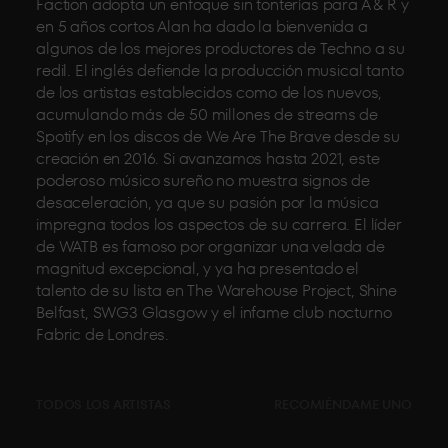
Faction adopta un enfoque sin tonterías para A & R y
en 5 años cortos Alan ha dado la bienvenida a
algunos de los mejores productores de Techno a su
redil. El inglés defiende la producción musical tanto
de los artistas establecidos como de los nuevos,
acumulando más de 50 millones de streams de
Spotify en los discos de We Are The Brave desde su
creación en 2016. Si avanzamos hasta 2021, este
poderoso músico sureño no muestra signos de
desaceleración, ya que su pasión por la música
impregna todos los aspectos de su carrera. El líder
de WATB es famoso por organizar una velada de
magnitud excepcional, y ya ha presentado el
talento de su lista en The Warehouse Project, Shine
Belfast, SWG3 Glasgow y el infame club nocturno
Fabric de Londres.
TODOS LOS ARTISTAS
RECOMIÉNDAME UNO