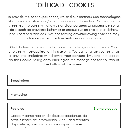
Acceso por Calle Agustín de Foxá nº 40.
POLÍTICA DE COOKIES
28036 Madrid.
To provide the best experiences, we and our partners use technologies
like cookies to store and/or access device information. Consenting to
these technologies will allow us and our partners to process personal
data such as browsing behavior or unique IDs on this site and show
METRO DE
TREN
ESTACIÓN
PARADA
(non-) personalized ads. Not consenting or withdrawing consent, may
MADRID
CERCANÍAS
AUTOBUSES
TAXIS
adversely affect certain features and functions.
Y AVE
Click below to consent to the above or make granular choices. Your
choices will be applied to this site only. You can change your settings
at any time, including withdrawing your consent, by using the toggles
on the Cookie Policy, or by clicking on the manage consent button at
the bottom of the screen.
Estadísticas
CÓMO LLEGAR
CÓMO LLEGAR
Marketing
CONTACTO
CONTACTO
Features
Siempre activo
Cotejo y combinación de datos procedentes de
otras fuentes de información, Vincular diferentes
LAB theCLUB
dispositivos, Identificación de dispositivos en