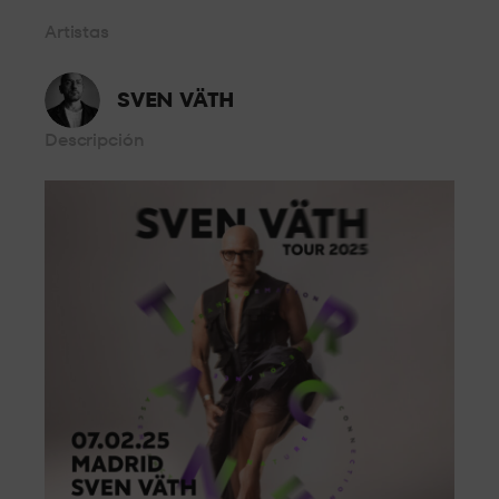
Desde primera fila, a escasos metros del DJ disfruta del mejor
Artistas
sonido y la mejor atención.
STANDARD 4
SVEN VÄTH
Descripción
En el centro de la sala, experimenta toda la presión del sonido
a pie de pista.
GRAN
OCUPACIÓN
El mejor espacio para grupos grandes, espacios
completamente adaptados para celebrar tu noche con tus
amigos.