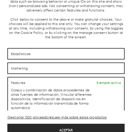
data such as browsing behavior or unique IDs on this site and show
RID
CERCANÍAS
AUTOBUSES
TAXIS
GRATU
(non-) personalized ads. Not consenting or withdrawing consent, may
Y AVE
adversely affect certain features and functions.
Click below to consent to the above or make granular choices. Your
choices will be applied to this site only. You can change your settings
at any time, including withdrawing your consent, by using the toggles
on the Cookie Policy, or by clicking on the manage consent button at
the bottom of the screen.
Estadísticas
CÓMO LLEGAR
CÓMO LLEGAR
Marketing
CONTACTO
CONTACTO
Features
Siempre activo
Cotejo y combinación de datos procedentes de
LAB theCLUB
otras fuentes de información, Vincular diferentes
dispositivos, Identificación de dispositivos en
función de la información transmitida de forma
automática.
Gestionar 1320 proveedores
Leer más sobre estos propósitos
Aviso Legal
Utilizar datos de localización geográfica precisa, Identificar los
Política de Privacidad
dispositivos en función de la información solicitada
ACEPTAR
activamente.
Política de cookies