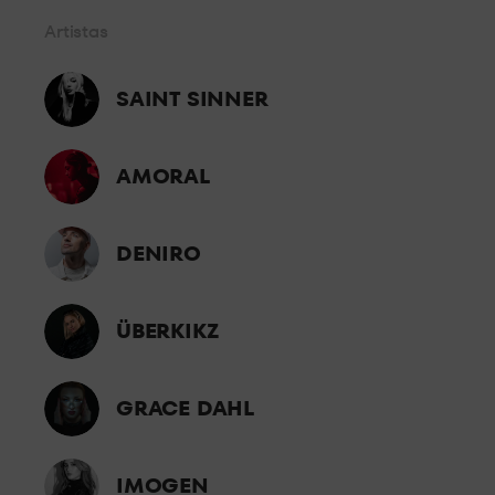
Desde primera fila, a escasos metros del DJ disfruta del mejor
Artistas
sonido y la mejor atención.
STANDARD 4
SAINT SINNER
En el centro de la sala, experimenta toda la presión del sonido
a pie de pista.
AMORAL
GRAN
OCUPACIÓN
DENIRO
El mejor espacio para grupos grandes, espacios
completamente adaptados para celebrar tu noche con tus
ÜBERKIKZ
amigos.
GRACE DAHL
IMOGEN