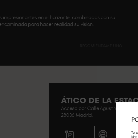
impresionantes en el horizonte, combinados con su
encaminada para hacer realidad su visión.
RECOMIÉNDAME UNO
ÁTICO DE LA EST
Acceso por Calle Agustín de Foxá n
28036 Madrid.
PO
To 
lik