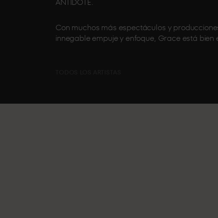
ANTIDOTE.
Con muchos más espectáculos y producciones 
innegable empuje y enfoque, Grace está bien 
TODOS LOS ARTISTAS