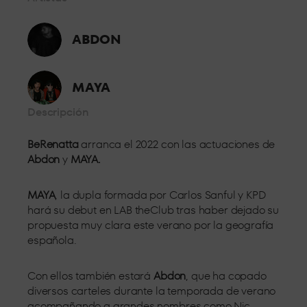
Desde primera fila, a escasos metros del DJ disfruta del mejor
sonido y la mejor atención.
ABDON
STANDARD 4
MAYA
En el centro de la sala, experimenta toda la presión del sonido
a pie de pista.
Descripción
GRAN
OCUPACIÓN
BeRenatta
arranca el 2022 con las actuaciones de
Abdon
y
MAYA.
El mejor espacio para grupos grandes, espacios
MAYA
, la dupla formada por Carlos Sanful y KPD
completamente adaptados para celebrar tu noche con tus
hará su debut en LAB theClub tras haber dejado su
amigos.
propuesta muy clara este verano por la geografía
española.
Con ellos también estará
Abdon
, que ha copado
diversos carteles durante la temporada de verano
acompañando a grandes nombres como Nic