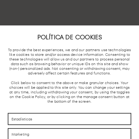
POLÍTICA DE COOKIES
To provide the best experiences, we and our partners use technologies
like cookies to store and/or access device information. Consenting to
these technologies will allow us and our partners to process personal
data such as browsing behavior or unique IDs on this site and show
ÁTICO DE LA ESTACIÓN DE
(non-) personalized ads. Not consenting or withdrawing consent, may
CHAMARTÍN
adversely affect certain features and functions.
Acceso por Calle Agustín de Foxá nº 40.
Click below to consent to the above or make granular choices. Your
choices will be applied to this site only. You can change your settings
28036 Madrid.
at any time, including withdrawing your consent, by using the toggles
on the Cookie Policy, or by clicking on the manage consent button at
the bottom of the screen.
METRO DE
TREN
ESTACIÓN
PARADA
Estadísticas
MADRID
CERCANÍAS
AUTOBUSES
TAXIS
Y AVE
Marketing