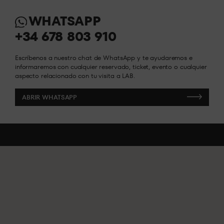
WHATSAPP
INFO Y RESERVAS
INFO Y RESERVAS
+34 678 803 910
Escríbenos a nuestro chat de WhatsApp y te ayudaremos e
informaremos con cualquier reservado, ticket, evento o cualquier
aspecto relacionado con tu visita a LAB.
ABRIR WHATSAPP
ABRIR WHATSAPP