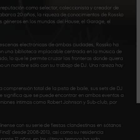
 reputación como selector, coleccionista y creador de
 abarca 20 años, la riqueza de conocimientos de Rossko
s géneros en los mundos del House, el Garage, el
as escenas electrónicas de ambas ciudades, Rossko ha
on una biblioteca implacable centrada en la música de
o, lo que le permite cruzar las fronteras donde quiera
ho un nombre sólo con su trabajo de DJ. Una rareza hoy
a comprensión total de la pista de baile, sus sets de DJ
que significa que se puede encontrar en ambos eventos a
uniones íntimas como Robert Johnson y Sub-club, por
inense con su serie de fiestas clandestinas en sótanos
 Find)’ desde 2008-2013, así como su residencia
rante 12 años, en los últimos tiempos ha sido