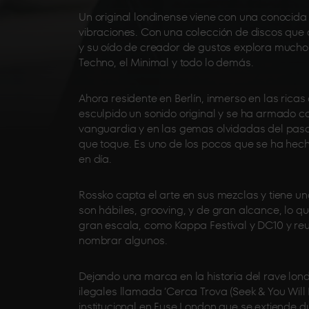
Un original londinense viene con una conocida
vibraciones. Con una colección de discos que
y su oído de creador de gustos explora mucho
Techno, el Minimal y todo lo demás.
Ahora residente en Berlín, inmerso en las ric
esculpido un sonido original y se ha armado c
vanguardia y en las gemas olvidadas del pasad
que toque. Es uno de los pocos que se ha hec
en día.
Rossko capta el arte en sus mezclas y tiene un
son hábiles, grooving, y de gran alcance, lo 
gran escala, como Kappa Festival y DC10 y re
nombrar algunos.
Dejando una marca en la historia del rave lond
ilegales llamada ‘Cerca Trova (Seek & You Will
institucional en Fuse London que se extiende du