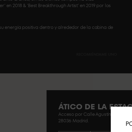
en 2018 & ‘Best Breakthrough Artist’ en 2019 por los
u energía positiva dentro y alrededor de la cabina de
RECOMIÉNDAME UNO
ÁTICO DE LA EST
Acceso por Calle Agustín de Foxá n
28036 Madrid.
PO