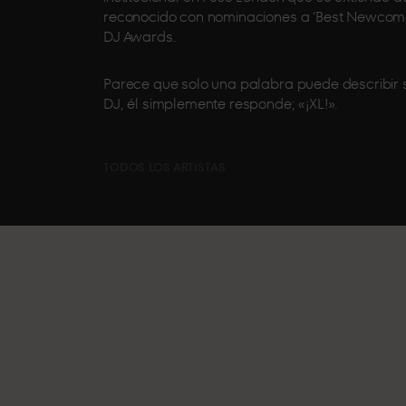
reconocido con nominaciones a ‘Best Newcomer’ 
DJ Awards.
Parece que solo una palabra puede describir s
DJ, él simplemente responde; «¡XL!».
TODOS LOS ARTISTAS