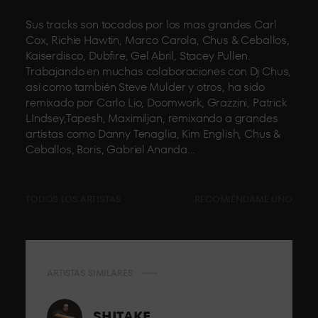
Sus tracks son tocados por los mas grandes Carl
Cox, Richie Hawtin, Marco Carola, Chus & Ceballos,
Kaiserdisco, Dubfire, Gel Abril, Stacey Pullen.
Trabajando en muchas colaboraciones con Dj Chus,
así como también Steve Mulder y otros, ha sido
remixado por Carlo Lio, Doomwork, Grazzini, Patrick
LIndsey,Tapesh, Maximiljan, remixando a grandes
artistas como Danny Tenaglia, Kim English, Chus &
Ceballos, Boris, Gabriel Ananda…
TODOS LOS ARTISTAS
RECOMIÉNDAME UNO
ARTISTAS SIMILARES
SHITAKE