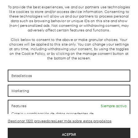
MADRID
CERCANÍAS
AUTOBUSES
TAXIS
Y AVE
To provide the best experiences, we and our partners use technologies
like cookies to store and/or access device information. Consenting to
these technologies will allow us and our partners to process personal
data such as browsing behavior or unique IDs on this site and show
(non-) personalized ads. Not consenting or withdrawing consent, may
adversely affect certain features and functions.
Click below to consent to the above or make granular choices. Your
choices will be applied to this site only. You can change your settings
at any time, including withdrawing your consent, by using the toggles
on the Cookie Policy, or by clicking on the manage consent button at
CÓMO LLEGAR
CÓMO LLEGAR
the bottom of the screen.
CONTACTO
CONTACTO
Estadísticas
Marketing
LAB theCLUB
Features
Siempre activo
Cotejo y combinación de datos procedentes de
otras fuentes de información, Vincular diferentes
Gestionar 1320 proveedores
Leer más sobre estos propósitos
Aviso Legal
dispositivos, Identificación de dispositivos en
función de la información transmitida de forma
Política de Privacidad
automática.
ACEPTAR
Política de cookies