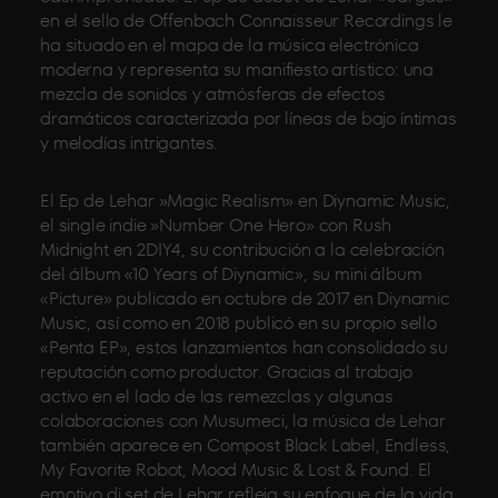
en el sello de Offenbach Connaisseur Recordings le
ha situado en el mapa de la música electrónica
moderna y representa su manifiesto artístico: una
mezcla de sonidos y atmósferas de efectos
dramáticos caracterizada por líneas de bajo íntimas
y melodías intrigantes.
El Ep de Lehar »Magic Realism» en Diynamic Music,
el single indie »Number One Hero» con Rush
Midnight en 2DIY4, su contribución a la celebración
del álbum «10 Years of Diynamic», su mini álbum
«Picture» publicado en octubre de 2017 en Diynamic
Music, así como en 2018 publicó en su propio sello
«Penta EP», estos lanzamientos han consolidado su
reputación como productor. Gracias al trabajo
activo en el lado de las remezclas y algunas
colaboraciones con Musumeci, la música de Lehar
también aparece en Compost Black Label, Endless,
My Favorite Robot, Mood Music & Lost & Found. El
emotivo dj set de Lehar refleja su enfoque de la vida,