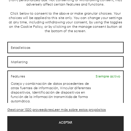
Y AVE
adversely affect certain features and functions.
Click below to consent to the above or make granular choices. Your
choices will be applied to this site only. You can change your settings
at any time, including withdrawing your consent, by using the toggles
on the Cookie Policy, or by clicking on the manage consent button at
the bottom of the screen.
CÓMO LLEGAR
CÓMO LLEGAR
Estadísticas
Marketing
CONTACTO
CONTACTO
Features
Siempre activo
Cotejo y combinación de datos procedentes de
LAB theCLUB
otras fuentes de información, Vincular diferentes
dispositivos, Identificación de dispositivos en
función de la información transmitida de forma
automática.
Gestionar 1320 proveedores
Leer más sobre estos propósitos
Aviso Legal
Utilizar datos de localización geográfica precisa, Identificar los
Política de Privacidad
dispositivos en función de la información solicitada
ACEPTAR
Política de cookies
activamente.
Trabaja con nosotros