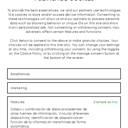
To provide the best experiences, we and our partners use technologies
like cookies to store and/or access device information. Consenting to
these technologies will allow us and our partners to process personal
data such as browsing behavior or unique IDs on this site and show
METRO DE
TREN
ESTACIÓN
PARADA
PA
(non-) personalized ads. Not consenting or withdrawing consent, may
MADRID
CERCANÍAS
AUTOBUSES
TAXIS
GR
adversely affect certain features and functions.
Y AVE
Click below to consent to the above or make granular choices. Your
choices will be applied to this site only. You can change your settings
at any time, including withdrawing your consent, by using the toggles
on the Cookie Policy, or by clicking on the manage consent button at
the bottom of the screen.
Estadísticas
CÓMO LLEGAR
CÓMO LLEGAR
Marketing
CONTACTO
CONTACTO
Features
Siempre activo
Cotejo y combinación de datos procedentes de
otras fuentes de información, Vincular diferentes
LAB theCLUB
dispositivos, Identificación de dispositivos en
función de la información transmitida de forma
automática.