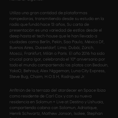
Utiliza una gran cantidad de plataformas
rompedoras, transmitiendo desde su estudio en la
radio que fundó hace 13 años, Su carta de
presentación es una variedad de estilos desde el
deep hasta el tech-house que le han llevado a
ciudades como Berlín, Pekín, Sao Paulo, México DF,
Buenos Aires, Dusseldorf, Lima, Dubái, Zúrich,
Moscú, Frankfurt, Milán o París. El año 2016 ha sido
crucial para Igor, celebrando el 10º aniversario por
todo el mundo compartiendo los platos con Bedouin,
YokoO, Behrouz, Alex Niggeman, Luna City Express,
Steve Bug, Chaim, H.O.S.H, Rodriguez Jr.
Anfitrión de la terraza del atardecer en Space Ibiza
como residente de Carl Cox y con su nueva
residencia en Solomun + Live at Destino y Ushuaia,
compartiendo cabina con Solomun, Adriatique,
Henrik Schwartz, Mathew Jonson, Isolee, Stephan