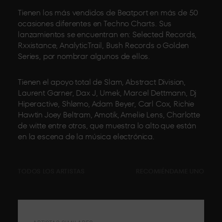
Tienen los más vendidos de Beatport en más de 50
ocasiones diferentes en Techno Charts. Sus
lanzamientos se encuentran en: Selected Records,
Rxxistance, AnalyticTrail, Bush Records o Golden
Series, por nombrar algunos de ellos.
Tienen el apoyo total de Slam, Abstract Division,
Laurent Garner, Dax J, Umek, Marcel Dettmann, Dj
Hiperactive, Shlømo, Adam Beyer, Carl Cox, Richie
Hawtin Joey Beltram, Amotik, Amelie Lens, Charlotte
de witte entre otros, que muestra lo alto que están
en la escena de la música electrónica.
TODOS LOS ARTISTAS
RECOMIÉNDAME UNO