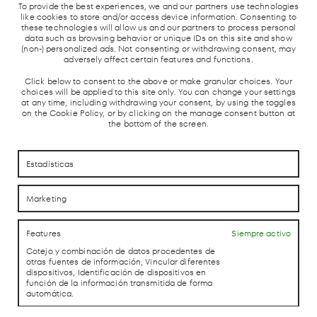
To provide the best experiences, we and our partners use technologies
like cookies to store and/or access device information. Consenting to
these technologies will allow us and our partners to process personal
data such as browsing behavior or unique IDs on this site and show
METRO DE
TREN
ESTACIÓN
PARADA
(non-) personalized ads. Not consenting or withdrawing consent, may
MADRID
CERCANÍAS
AUTOBUSES
TAXIS
Y AVE
adversely affect certain features and functions.
Click below to consent to the above or make granular choices. Your
choices will be applied to this site only. You can change your settings
at any time, including withdrawing your consent, by using the toggles
on the Cookie Policy, or by clicking on the manage consent button at
the bottom of the screen.
Estadísticas
CÓMO LLEGAR
CÓMO LLEGAR
Marketing
CONTACTO
CONTACTO
Features
Siempre activo
Cotejo y combinación de datos procedentes de
LAB theCLUB
otras fuentes de información, Vincular diferentes
dispositivos, Identificación de dispositivos en
función de la información transmitida de forma
automática.