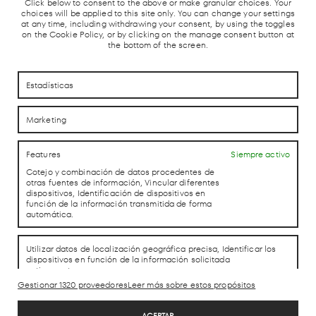
Click below to consent to the above or make granular choices. Your
E
TREN
ESTACIÓN
PARADA
PARKING
CERCANÍAS
AUTOBUSES
TAXIS
GRATUITO
choices will be applied to this site only. You can change your settings
Y AVE
at any time, including withdrawing your consent, by using the toggles
on the Cookie Policy, or by clicking on the manage consent button at
the bottom of the screen.
Estadísticas
Marketing
CÓMO LLEGAR
CÓMO LLEGAR
Features
Siempre activo
CONTACTO
CONTACTO
Cotejo y combinación de datos procedentes de
otras fuentes de información, Vincular diferentes
dispositivos, Identificación de dispositivos en
función de la información transmitida de forma
automática.
LAB theCLUB
Utilizar datos de localización geográfica precisa, Identificar los
dispositivos en función de la información solicitada
activamente.
Gestionar 1320 proveedores
Leer más sobre estos propósitos
Aviso Legal
Política de Privacidad
Garantizar la seguridad, evitar y detectar fraudes,
Siempre activo
y eliminar fallos, Ofrecer y presentar publicidad y