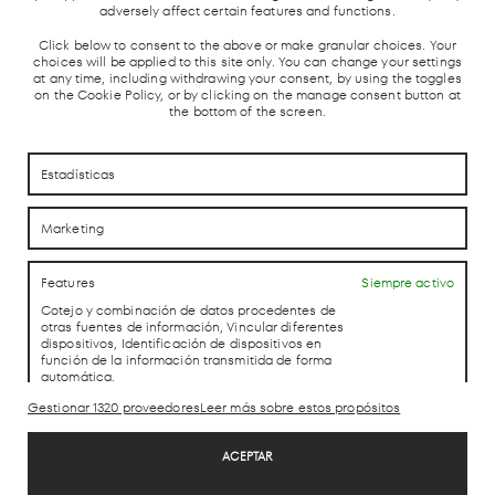
adversely affect certain features and functions.
Click below to consent to the above or make granular choices. Your
choices will be applied to this site only. You can change your settings
at any time, including withdrawing your consent, by using the toggles
on the Cookie Policy, or by clicking on the manage consent button at
the bottom of the screen.
CÓMO LLEGAR
CÓMO LLEGAR
Estadísticas
Marketing
CONTACTO
CONTACTO
Features
Siempre activo
Cotejo y combinación de datos procedentes de
LAB theCLUB
otras fuentes de información, Vincular diferentes
dispositivos, Identificación de dispositivos en
función de la información transmitida de forma
automática.
Gestionar 1320 proveedores
Leer más sobre estos propósitos
Aviso Legal
Utilizar datos de localización geográfica precisa, Identificar los
Política de Privacidad
dispositivos en función de la información solicitada
ACEPTAR
Política de cookies
activamente.
Trabaja con nosotros