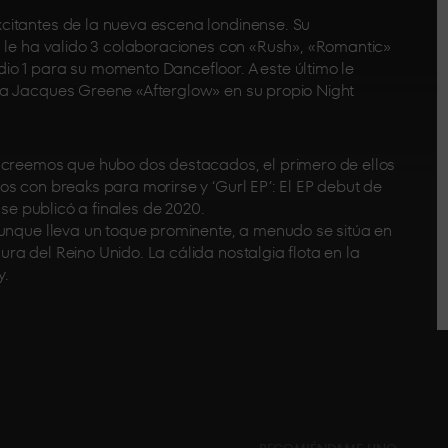
citantes de la nueva escena londinense. Su
a le ha valido 3 colaboraciones con «Rush», «Romantic»
o 1 para su momento Dancefloor. A este último le
ra Jacques Greene «Afterglow» en su propio Night
, creemos que hubo dos destacados, el primero de ellos
s con breaks para morirse y ‘Gurl EP’: El EP debut de
 se publicó a finales de 2020.
aunque lleva un toque prominente, a menudo se sitúa en
a del Reino Unido. La cálida nostalgia flota en la
y.