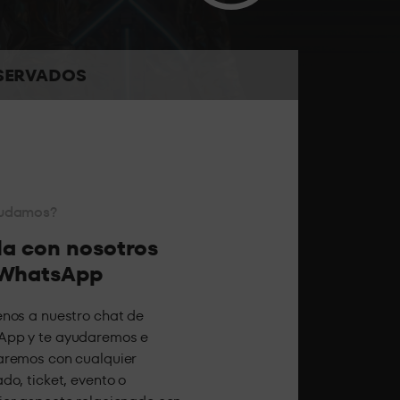
menta toda la presión del sonido a pie de pista.
SERVADOS
tados para celebrar tu noche con tus amigos.
yudamos?
a con nosotros
 WhatsApp
enos a nuestro chat de
pp y te ayudaremos e
aremos con cualquier
do, ticket, evento o