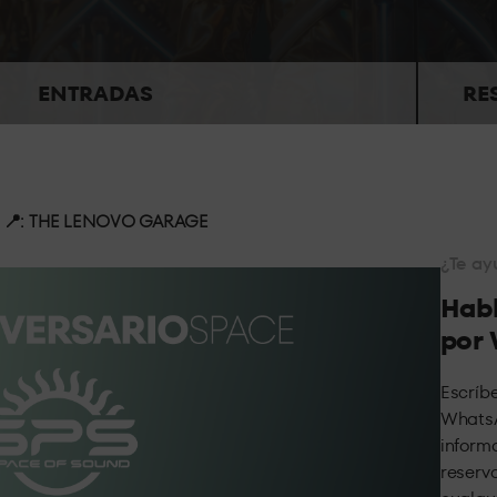
En el centro de la sala, experi
ENTRADAS
RE
r espacio para grupos grandes, espacios completamente adap
 📍: THE LENOVO GARAGE
¿Te a
Habl
por
Escríb
WhatsA
inform
reserva