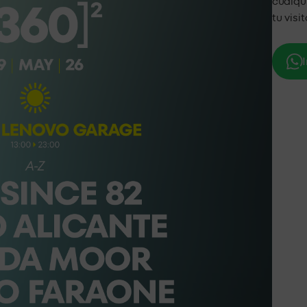
cualqu
tu visi
I