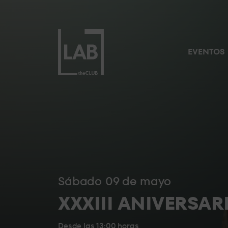
NUESTROS RESERVADOS
LA
SUITE
EVENTOS
EL
PUENTE
BACKSTAGE
sábado 09 de mayo
STANDARD
XXXIII ANIVERSAR
6
Desde las 13:00 horas