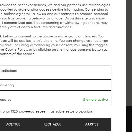
provide the best experiences, we and our partners use technologies
º 40.
e cookies to store and/or access device information. Consenting to
se technologies will allow us and our partners to process personal
a such as browsing behavior or unique IDs on this site and show
n-) personalized ads. Not consenting or withdrawing consent, may
ersely affect certain features and functions.
ck below to consent to the above or make granular choices. Your
EN
ESTACIÓN
PARADA
ces will be applied to this site only. You can change your settings
RCANÍAS
AUTOBUSES
TAXIS
any time, including withdrawing your consent, by using the toggles
AVE
the Cookie Policy, or by clicking on the manage consent button at
 bottom of the screen.
CONTACTO
CONTACTO
stadísticas
arketing
eatures
Siempre activo
otejo y combinación de datos procedentes de
tras fuentes de información, Vincular diferentes
tionar 1320 proveedores
Leer más sobre estos propósitos
ispositivos, Identificación de dispositivos en
unción de la información transmitida de forma
utomática.
ACEPTAR
RECHAZAR
AJUSTES
ros
Copyright © 2026. LAB forma parte de MEEU