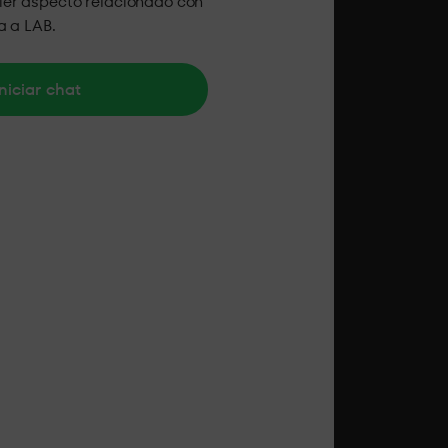
ier aspecto relacionado con
ta a LAB.
niciar chat