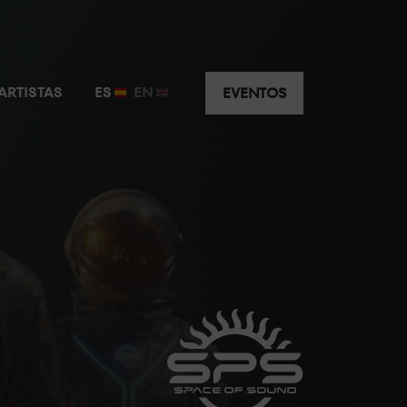
usivo y privado a escasos metros de la cabina.
ARTISTAS
ES
EN
EVENTOS
uridad y visibilidad e intimidad privilegiadas.
ar de la máxima animación justo detrás del DJ.
J disfruta del mejor sonido y la mejor atención.