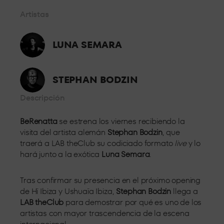
Desde primera fila, a escasos metros del DJ disfruta del mejor
Artistas
sonido y la mejor atención.
STANDARD 4
LUNA SEMARA
En el centro de la sala, experimenta toda la presión del sonido
a pie de pista.
STEPHAN BODZIN
GRAN
Descripción
OCUPACIÓN
BeRenatta
se estrena los viernes recibiendo la
visita del artista alemán
Stephan Bodzin
, que
El mejor espacio para grupos grandes, espacios
traerá a LAB theClub su codiciado formato
live
y lo
completamente adaptados para celebrar tu noche con tus
hará junto a la exótica
Luna Semara
.
amigos.
Tras confirmar su presencia en el próximo opening
de Hï Ibiza y Ushuaïa Ibiza,
Stephan Bodzin
llega a
LAB theClub
para demostrar por qué es uno de los
artistas con mayor trascendencia de la escena