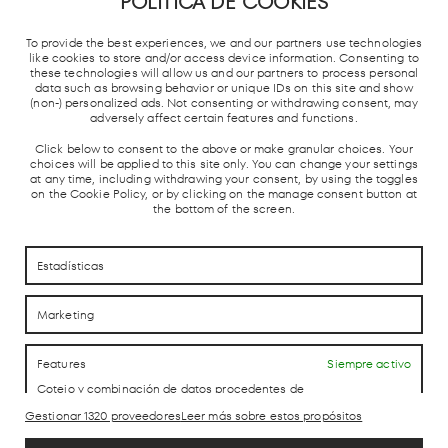
POLÍTICA DE COOKIES
METRO DE
TREN
ESTACIÓN
PARADA
MADRID
CERCANÍAS
AUTOBUSES
TAXIS
To provide the best experiences, we and our partners use technologies
Y AVE
like cookies to store and/or access device information. Consenting to
these technologies will allow us and our partners to process personal
data such as browsing behavior or unique IDs on this site and show
(non-) personalized ads. Not consenting or withdrawing consent, may
adversely affect certain features and functions.
Click below to consent to the above or make granular choices. Your
choices will be applied to this site only. You can change your settings
at any time, including withdrawing your consent, by using the toggles
on the Cookie Policy, or by clicking on the manage consent button at
CÓMO LLEGAR
CÓMO LLEGAR
the bottom of the screen.
CONTACTO
CONTACTO
Estadísticas
Marketing
LAB theCLUB
Features
Siempre activo
Cotejo y combinación de datos procedentes de
otras fuentes de información, Vincular diferentes
Gestionar 1320 proveedores
Leer más sobre estos propósitos
dispositivos, Identificación de dispositivos en
Aviso Legal
función de la información transmitida de forma
Política de Privacidad