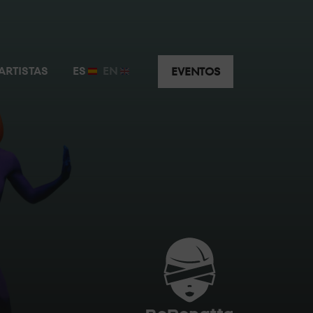
usivo y privado a escasos metros de la cabina.
ARTISTAS
ES
EN
EVENTOS
uridad y visibilidad e intimidad privilegiadas.
ar de la máxima animación justo detrás del DJ.
J disfruta del mejor sonido y la mejor atención.