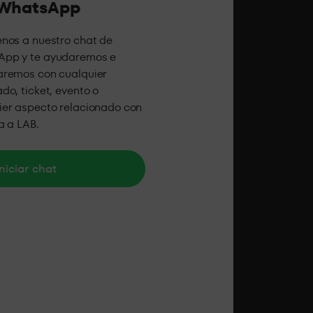
 WhatsApp
enos a nuestro chat de
pp y te ayudaremos e
aremos con cualquier
do, ticket, evento o
ier aspecto relacionado con
ta a LAB.
niciar chat