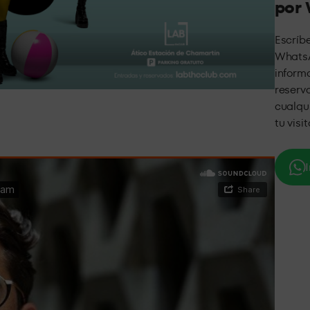
por
Escríb
WhatsA
inform
reserva
cualqu
tu visi
I