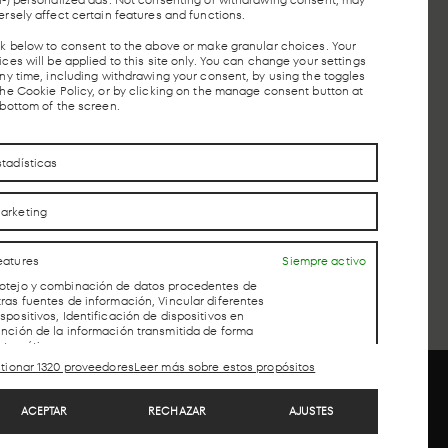
º 40.
ersely affect certain features and functions.
ck below to consent to the above or make granular choices. Your
ces will be applied to this site only. You can change your settings
any time, including withdrawing your consent, by using the toggles
the Cookie Policy, or by clicking on the manage consent button at
 bottom of the screen.
EN
ESTACIÓN
PARADA
RCANÍAS
AUTOBUSES
TAXIS
AVE
stadísticas
arketing
CONTACTO
CONTACTO
eatures
Siempre activo
otejo y combinación de datos procedentes de
tras fuentes de información, Vincular diferentes
ispositivos, Identificación de dispositivos en
unción de la información transmitida de forma
utomática.
tionar 1320 proveedores
Leer más sobre estos propósitos
tilizar datos de localización geográfica precisa, Identificar los
ispositivos en función de la información solicitada activamente.
ACEPTAR
RECHAZAR
AJUSTES
ros
Copyright © 2026. LAB forma parte de MEEU