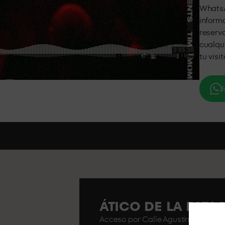
WhatsA
inform
reserva
cualqu
tu visi
I
ÁTICO DE LA EST
Acceso por Calle Agustín de Foxá n