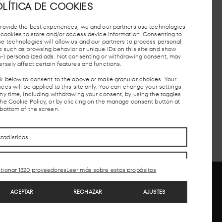
LÍTICA DE COOKIES
provide the best experiences, we and our partners use technologies
e cookies to store and/or access device information. Consenting to
se technologies will allow us and our partners to process personal
a such as browsing behavior or unique IDs on this site and show
EN
ESTACIÓN
PARADA
n-) personalized ads. Not consenting or withdrawing consent, may
RCANÍAS
AUTOBUSES
TAXIS
ersely affect certain features and functions.
AVE
ck below to consent to the above or make granular choices. Your
ces will be applied to this site only. You can change your settings
any time, including withdrawing your consent, by using the toggles
CONTACTO
CONTACTO
the Cookie Policy, or by clicking on the manage consent button at
 bottom of the screen.
stadísticas
arketing
tionar 1320 proveedores
Leer más sobre estos propósitos
eatures
Siempre activo
ACEPTAR
RECHAZAR
AJUSTES
otejo y combinación de datos procedentes de
ros
Copyright © 2026. LAB forma parte de MEEU
tras fuentes de información, Vincular diferentes
ispositivos, Identificación de dispositivos en
unción de la información transmitida de forma