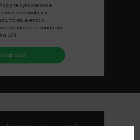
pp y te ayudaremos e
aremos con cualquier
do, ticket, evento o
ier aspecto relacionado con
ta a LAB.
niciar chat
ACIÓN DE CHAMARTÍN
º 40.