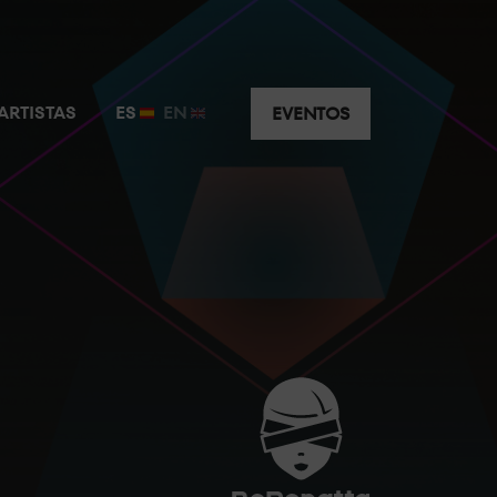
usivo y privado a escasos metros de la cabina.
ARTISTAS
ES
EN
EVENTOS
uridad y visibilidad e intimidad privilegiadas.
ar de la máxima animación justo detrás del DJ.
J disfruta del mejor sonido y la mejor atención.