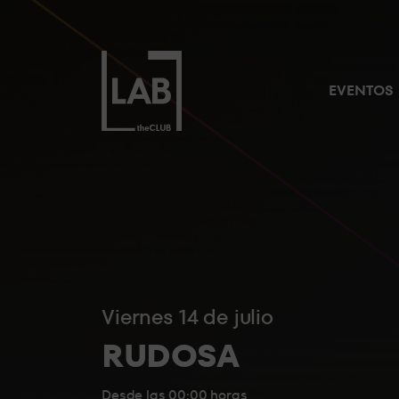
NUESTROS RESERVADOS
LA
SUITE
EVENTOS
EL
PUENTE
BACKSTAGE
viernes 14 de julio
STANDARD
RUDOSA
6
Desde las 00:00 horas