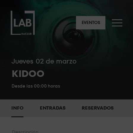
NUESTROS RESERVADOS
LA SUITE
EVENTOS
El espacio más exclusivo y privado a escasos metros de la
cabina.
EL PUENTE
jueves 02 de marzo
KIDOO
Un espacio completamente privado, con personal de
seguridad y visibilidad e intimidad privilegiadas.
Desde las 00:00 horas
BACKSTAGE
Una zona muy exclusiva para disfrutar de la máxima
INFO
ENTRADAS
RESERVADOS
animación justo detrás del DJ.
STANDARD 6
Descripción