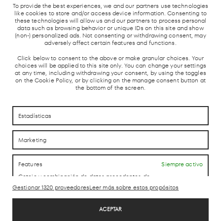
Y AVE
To provide the best experiences, we and our partners use technologies
like cookies to store and/or access device information. Consenting to
these technologies will allow us and our partners to process personal
data such as browsing behavior or unique IDs on this site and show
(non-) personalized ads. Not consenting or withdrawing consent, may
adversely affect certain features and functions.
Click below to consent to the above or make granular choices. Your
choices will be applied to this site only. You can change your settings
at any time, including withdrawing your consent, by using the toggles
on the Cookie Policy, or by clicking on the manage consent button at
CÓMO LLEGAR
CÓMO LLEGAR
the bottom of the screen.
CONTACTO
CONTACTO
Estadísticas
Marketing
LAB theCLUB
Features
Siempre activo
Cotejo y combinación de datos procedentes de
otras fuentes de información, Vincular diferentes
Gestionar 1320 proveedores
Leer más sobre estos propósitos
Aviso Legal
dispositivos, Identificación de dispositivos en
función de la información transmitida de forma
Política de Privacidad
automática.
ACEPTAR
Política de cookies