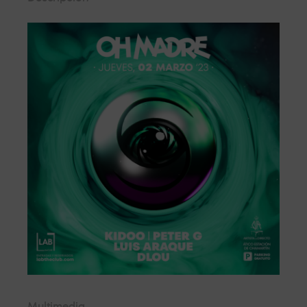
Desde primera fila, a escasos metros del DJ disfruta del mejor
sonido y la mejor atención.
STANDARD 4
En el centro de la sala, experimenta toda la presión del sonido
a pie de pista.
GRAN
OCUPACIÓN
El mejor espacio para grupos grandes, espacios
completamente adaptados para celebrar tu noche con tus
amigos.
Multimedia