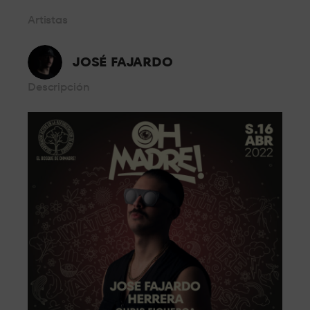
Desde primera fila, a escasos metros del DJ disfruta del mejor
Artistas
sonido y la mejor atención.
STANDARD 4
JOSÉ FAJARDO
Descripción
En el centro de la sala, experimenta toda la presión del sonido
a pie de pista.
GRAN
OCUPACIÓN
El mejor espacio para grupos grandes, espacios
completamente adaptados para celebrar tu noche con tus
amigos.