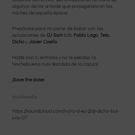
algunos de los artistas que protagonizaron las
noches de aquella época.
Prepárate para no parar de bailar con las
actuaciones de
DJ Som
b2b
Pablo Lago
;
Teto
,
Dicho
y
Javier Coello
.
Hazte con tu entrada y no te pierdas la
Nochebuena más Bandida de la capital.
¡Save the date!
Multimedia
https://soundcloud.com/lvaro-d-ez-2/dj-dicho-but-
julio-07