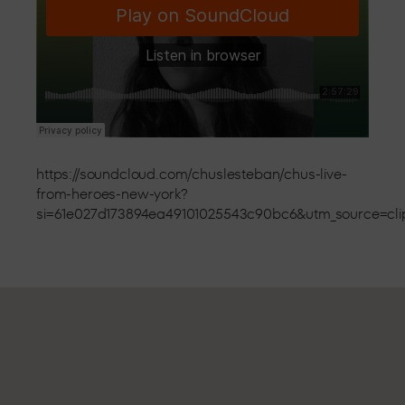
https://soundcloud.com/chuslesteban/chus-live-
from-heroes-new-york?
si=61e027d173894ea49101025543c90bc6&utm_source=cl