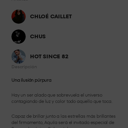
Desde primera fila, a escasos metros del DJ disfruta del mejor
sonido y la mejor atención.
CHLOÉ CAILLET
STANDARD 4
CHUS
En el centro de la sala, experimenta toda la presión del sonido
a pie de pista.
GRAN
HOT SINCE 82
OCUPACIÓN
Descripción
El mejor espacio para grupos grandes, espacios
Una ilusión púrpura
completamente adaptados para celebrar tu noche con tus
amigos.
Hay un ser alado que sobrevuela el universo
contagiando de luz y color todo aquello que toca.
Capaz de brillar junto a las estrellas más brillantes
del firmamento, Aquila será el invitado especial de