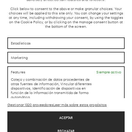
Click below to consent to the above or make granular choices. Your
choices will be applied to this site only. You can change your settings
at any time, including withdrawing your consent, by using the toggles
on the Cookie Policy, or by clicking on the manage consent button at
the bottom of the screen.
CÓMO LLEGAR
CÓMO LLEGAR
Estadísticas
CONTACTO
CONTACTO
Marketing
Features
Siempre activo
LAB theCLUB
Cotejo y combinación de datos procedentes de
otras fuentes de información, Vincular diferentes
dispositivos, Identificación de dispositivos en
función de la información transmitida de forma
automática.
Gestionar 1320 proveedores
Leer más sobre estos propósitos
Aviso Legal
Utilizar datos de localización geográfica precisa, Identificar los
Política de Privacidad
dispositivos en función de la información solicitada
ACEPTAR
Política de cookies
activamente.
Trabaja con nosotros
RECHAZAR