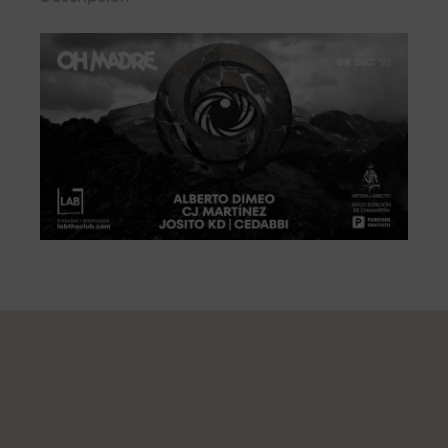
Desde primera fila, a escasos metros del DJ disfruta del mejor
sonido y la mejor atención.
STANDARD 4
En el centro de la sala, experimenta toda la presión del sonido
a pie de pista.
GRAN
OCUPACIÓN
El mejor espacio para grupos grandes, espacios
completamente adaptados para celebrar tu noche con tus
amigos.