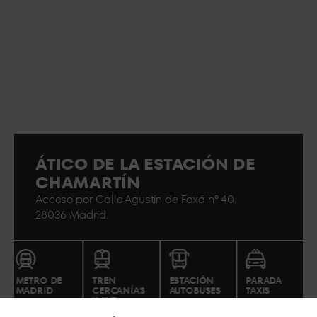
ÁTICO DE LA ESTACIÓN DE
CHAMARTÍN
Acceso por Calle Agustín de Foxá nº 40.
28036 Madrid.
METRO DE
TREN
ESTACIÓN
PARADA
MADRID
CERCANÍAS
AUTOBUSES
TAXIS
Y AVE