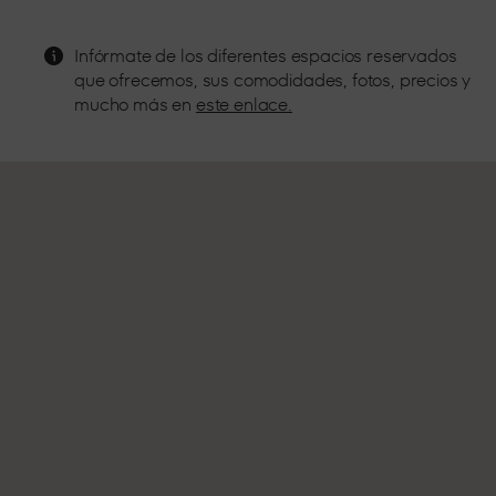
Desde primera fila, a escasos metros del DJ disfruta del mejor
sonido y la mejor atención.
Infórmate de los diferentes espacios reservados
STANDARD 4
que ofrecemos, sus comodidades, fotos, precios y
mucho más en
este enlace.
En el centro de la sala, experimenta toda la presión del sonido
a pie de pista.
GRAN
OCUPACIÓN
El mejor espacio para grupos grandes, espacios
completamente adaptados para celebrar tu noche con tus
amigos.