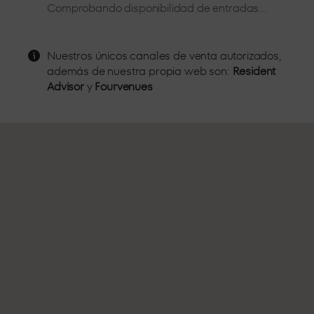
Comprobando disponibilidad de entradas...
Desde primera fila, a escasos metros del DJ disfruta del mejor
sonido y la mejor atención.
STANDARD 4
Nuestros únicos canales de venta autorizados,
además de nuestra propia web son:
Resident
Advisor
y
Fourvenues
En el centro de la sala, experimenta toda la presión del sonido
a pie de pista.
GRAN
OCUPACIÓN
El mejor espacio para grupos grandes, espacios
completamente adaptados para celebrar tu noche con tus
amigos.