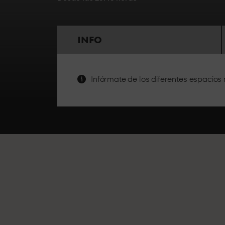
STANDARD
4
INFO
GRAN
Infórmate de los diferentes espacio
OCUPACIÓN
El mejo