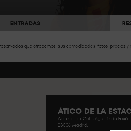
En el centro de la sala, experi
ENTRADAS
RE
s reservados que ofrecemos, sus comodidades, fotos, precios
r espacio para grupos grandes, espacios completamente adap
ÁTICO DE LA EST
Acceso por Calle Agustín de Foxá n
28036 Madrid.