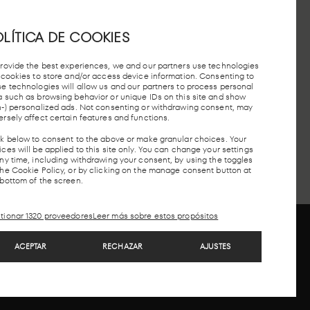
LÍTICA DE COOKIES
EN
ESTACIÓN
PARADA
RCANÍAS
AUTOBUSES
TAXIS
provide the best experiences, we and our partners use technologies
AVE
e cookies to store and/or access device information. Consenting to
se technologies will allow us and our partners to process personal
a such as browsing behavior or unique IDs on this site and show
n-) personalized ads. Not consenting or withdrawing consent, may
CONTACTO
CONTACTO
ersely affect certain features and functions.
ck below to consent to the above or make granular choices. Your
ces will be applied to this site only. You can change your settings
any time, including withdrawing your consent, by using the toggles
the Cookie Policy, or by clicking on the manage consent button at
 bottom of the screen.
tionar 1320 proveedores
Leer más sobre estos propósitos
stadísticas
ACEPTAR
RECHAZAR
AJUSTES
arketing
ros
Copyright © 2026. LAB forma parte de MEEU
eatures
Siempre activo
otejo y combinación de datos procedentes de