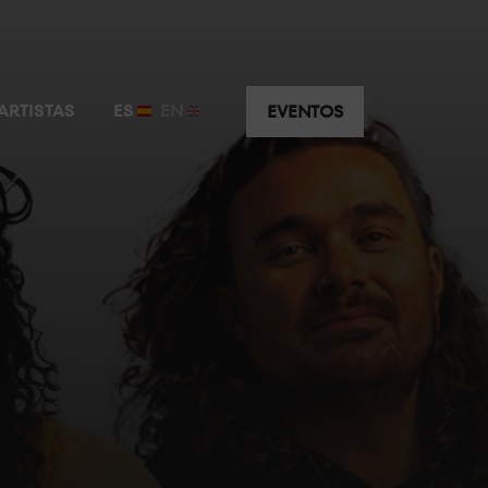
usivo y privado a escasos metros de la cabina.
ARTISTAS
ES
EN
EVENTOS
uridad y visibilidad e intimidad privilegiadas.
ar de la máxima animación justo detrás del DJ.
J disfruta del mejor sonido y la mejor atención.