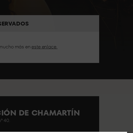
menta toda la presión del sonido a pie de pista.
SERVADOS
 y mucho más en
este enlace.
tados para celebrar tu noche con tus amigos.
ACIÓN DE CHAMARTÍN
º 40.