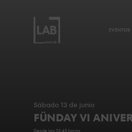
NUESTROS RESERVADOS
LA
SUITE
EVENTOS
EL
PUENTE
BACKSTAGE
sábado 13 de junio
STANDARD
FÜNDAY VI ANIVE
6
Desde las 23:45 horas