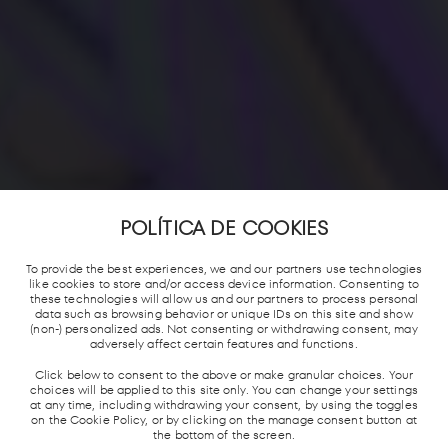
POLÍTICA DE COOKIES
To provide the best experiences, we and our partners use technologies
like cookies to store and/or access device information. Consenting to
these technologies will allow us and our partners to process personal
data such as browsing behavior or unique IDs on this site and show
(non-) personalized ads. Not consenting or withdrawing consent, may
adversely affect certain features and functions.
Click below to consent to the above or make granular choices. Your
choices will be applied to this site only. You can change your settings
at any time, including withdrawing your consent, by using the toggles
on the Cookie Policy, or by clicking on the manage consent button at
the bottom of the screen.