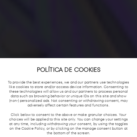
POLÍTICA DE COOKIES
To provide the best experiences, we and our partners use technologies
like cookies to store and/or access device information. Consenting to
these technologies will allow us and our partners to process personal
data such as browsing behavior or unique IDs on this site and show
(non-) personalized ads. Not consenting or withdrawing consent, may
adversely affect certain features and functions.
Click below to consent to the above or make granular choices. Your
choices will be applied to this site only. You can change your settings
at any time, including withdrawing your consent, by using the toggles
on the Cookie Policy, or by clicking on the manage consent button at
the bottom of the screen.