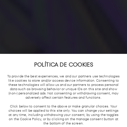
POLÍTICA DE COOKIES
To provide the best experiences, we and our partners use technologies
like cookies to store and/or access device information. Consenting to
these technologies will allow us and our partners to process personal
data such as browsing behavior or unique IDs on this site and show
(non-) personalized ads. Not consenting or withdrawing consent, may
adversely affect certain features and functions.
Click below to consent to the above or make granular choices. Your
choices will be applied to this site only. You can change your settings
at any time, including withdrawing your consent, by using the toggles
on the Cookie Policy, or by clicking on the manage consent button at
the bottom of the screen.